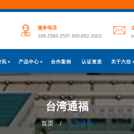
服务电话
189-2584-2597 400-892-2003
l
资讯
产品中心
合作案例
认证资质
关于六欣
台湾通福
首页
/
台湾通福