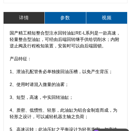
详情
参数
视频
国产精工精短整合型注水回转油缸RE-L系列是一款高速，
轻量整合型油缸，可经由后端回转继手供给切削水；内附
逆止阀及行程检知装置，安装时可以由后端固锁。
产品特征：
1、泄油孔配管务必单独接回油压槽，以免产生背压；
2、使用时请混入微量的油雾；
3、短型，高速，中实回转油缸；
4、质密、低惯性、轻形，此油缸为铝合金制造而成，为
轻形之设计，可以减轻机器主轴之负荷；
5、高速运转：此油压缸之平衡设计为轻形质密，与高速