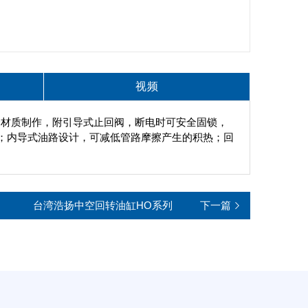
视频
金材质制作，附引导式止回阀，断电时可安全固锁，
；内导式油路设计，可减低管路摩擦产生的积热；回
台湾浩扬中空回转油缸HO系列
下一篇