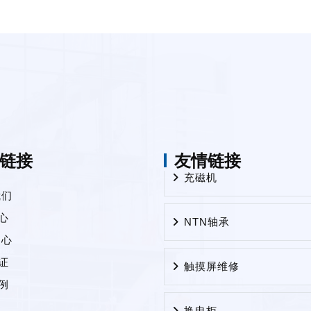
链接
友情链接
充磁机
我们
NTN轴承
心
中心
触摸屏维修
证
例
换电柜